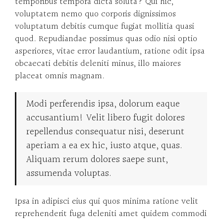
temporibus tempora dicta soluta? Qui hic,
voluptatem nemo quo corporis dignissimos
voluptatum debitis cumque fugiat mollitia quasi
quod. Repudiandae possimus quas odio nisi optio
asperiores, vitae error laudantium, ratione odit ipsa
obcaecati debitis deleniti minus, illo maiores
placeat omnis magnam.
Modi perferendis ipsa, dolorum eaque
accusantium! Velit libero fugit dolores
repellendus consequatur nisi, deserunt
aperiam a ea ex hic, iusto atque, quas.
Aliquam rerum dolores saepe sunt,
assumenda voluptas.
Ipsa in adipisci eius qui quos minima ratione velit
reprehenderit fuga deleniti amet quidem commodi