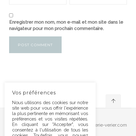
Enregistrer mon nom, mon e-mail et mon site dans le
navigateur pour mon prochain commentaire.
Vos préférences
Nous utilisons des cookies sur notre
site web pour vous offrir l'expérience
la plus pertinente en mémorisant vos
préférences et vos visites répétées.
En cliquant sur "Accepter", vous
Marbrerie Verier Mongin contact@marbrerie-verier.com
consentez à l'utilisation de tous les
03.20.34.39.35
cookies. Toutefois, vous pouvez