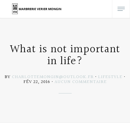
What is not important
in life?
BY
CHARLOTTEMONGIN@OUTLOOK.FR
LIFESTYLE
SUR
FÉV 22, 2016
AUCUN COMMENTAIRE
WHAT
IS
NOT
IMPORTA
IN
LIFE?