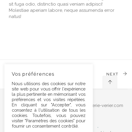
sit fuga odio, distinctio quasi veniam adipisci!
Molestiae aperiam labore, neque assumenda error
natus!
Vos préférences
PREVIOUS
NEXT
Nous utilisons des cookies sur notre
site web pour vous offrir l'expérience
la plus pertinente en mémorisant vos
préférences et vos visites répétées.
En cliquant sur "Accepter", vous
Marbrerie Verier Mongin contact@marbrerie-verier.com
consentez à l'utilisation de tous les
03.20.34.39.35
cookies. Toutefois, vous pouvez
visiter "Paramètres des cookies" pour
fournir un consentement contrôlé.
Accueil
Contact
FAQ